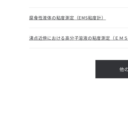
腐食性液体の粘度測定（EMS粘度計）
沸点近傍における高分子溶液の粘度測定（ＥＭ
他