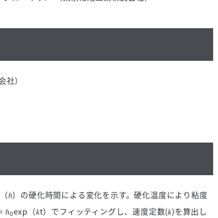
式会社）
度（
）の硬化時間による変化を示す。硬化温度により粘度
h
=
exp（
t）でフィッティングし、速度定数(
)を算出し
h
k
k
0