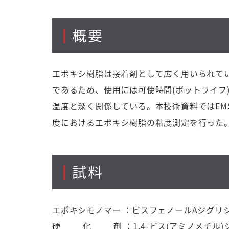
概要
エポキシ樹脂は接着剤として広く用いられて
であるため、使用には可使時間(ポットライフ
温度と深く関係している。本技術資料ではEMS粘
度におけるエポキシ樹脂の粘度測定を行った
試料
エポキシモノマー ：ビスフェノールAジグリ
硬 化 剤 ：1,4-ビス(アミノメチル)