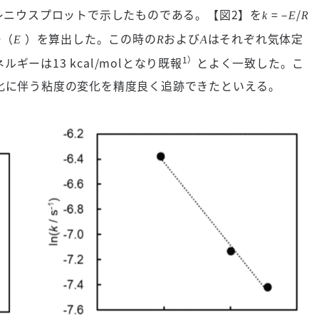
レニウスプロットで示したものである。【図2】を
= –
/
k
E
R
ー（
）を算出した。この時の
および
はそれぞれ気体定
E
R
A
1）
ーは13 kcal/molとなり既報
とよく一致した。こ
化に伴う粘度の変化を精度良く追跡できたといえる。