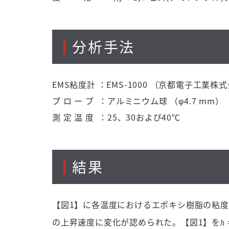
分析手法
EMS粘度計 ：EMS-1000 （京都電子工業株
プ ロ ー ブ ：アルミニウム球 （φ4.7 mm）
測 定 温 度 ：25、30および40℃
結果
【図1】に各温度におけるエポキシ樹脂の粘
の上昇速度に変化が認められた。【図1】を
h