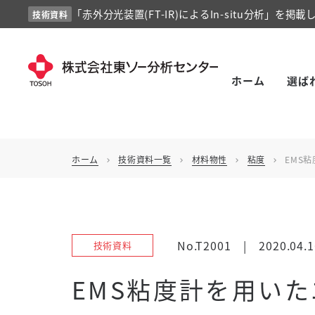
「赤外分光装置(FT-IR)によるIn-situ分析」を掲載
技術資料
ホーム
選ば
ホーム
技術資料一覧
材料物性
粘度
EMS
chevron_right
chevron_right
chevron_right
chevron_right
No.T2001
|
2020.04.1
技術資料
EMS粘度計を用い