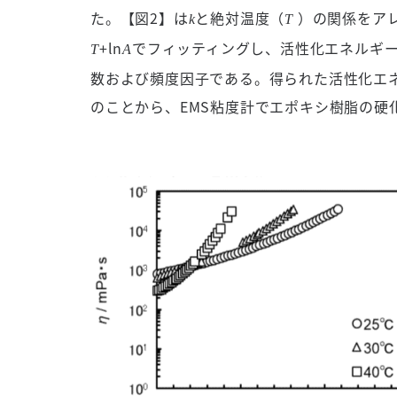
た。【図2】は
と絶対温度（
）の関係をア
k
T
+ln
でフィッティングし、活性化エネルギ
T
A
数および頻度因子である。得られた活性化エネルギ
のことから、EMS粘度計でエポキシ樹脂の硬