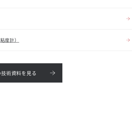
Ｓ粘度計）
の技術資料を見る