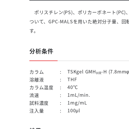
ポリスチレン(PS)、ポリカーボネート(PC)、
ついて、GPC-MALSを用いた絶対分子量
す。
分析条件
TSKgel GMH
-H (7.8m
カラム
HR
THF
溶離液
40℃
カラム温度
1mL/min.
流速
1mg/mL
試料濃度
100μl
注入量