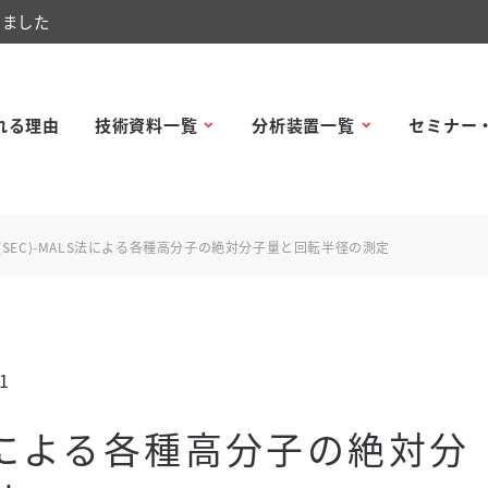
しました
れる理由
技術資料一覧
分析装置一覧
セミナー
C(SEC)-MALS法による各種高分子の絶対分子量と回転半径の測定
1
LS法による各種高分子の絶対分