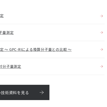
測定
分子量測定
 ～ GPC-RIによる換算分子量との比較 ～
絶対分子量測定
の技術資料を見る