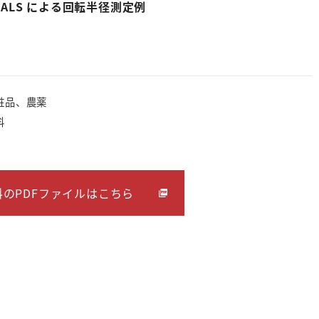
MALS
による回転半径測定例
粧品、農薬
料
のPDFファイルはこちら