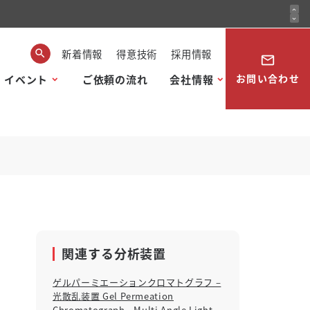
expand_less
expand_more
新着情報
得意技術
採用情報
mail_outline
お問い合わせ
・イベント
ご依頼の流れ
会社情報
関連する分析装置
ゲルパーミエーションクロマトグラフ –
光散乱装置 Gel Permeation
Chromatograph - Multi Angle Light