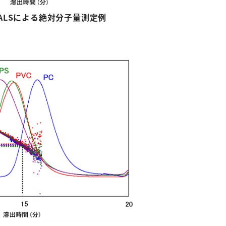
ALS
による絶対分子量測定例