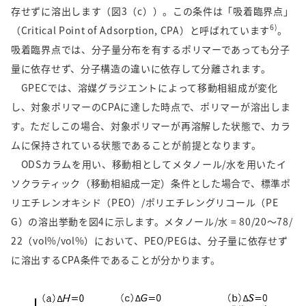
存せずに溶出します（図
3
（
c
））。この条件は「吸着臨界点」
6)
（
Critical Point of Adsorption, CPA
）と呼ばれています
。
吸着臨界点では、分子量分布を有するポリマーであっても分子
量に依存せず、分子構造の違いに依存して分離されます。
GPECでは、溶媒グラジエントによって移動相組成が変化
し、対象ポリマーの
CPA
に達した時点で、ポリマーが溶出しま
す。ただしこの場合、対象ポリマーが再溶解した状態で、カラ
ムに保持されている状態であることが前提となります。
ODSカラムを用い、移動相としてメタノール
/
水を用いたイ
ソクラティック（移動相組成一定）条件とした場合で、標準ポ
リエチレンオキシド（
PEO
）
/
ポリエチレングリコール（
PE
G
）の溶出挙動を図
4
に示します。メタノール
/
水
= 80/20
～
78/
22
（
vol%/vol%
）において、
PEO/PEG
は、分子量に依存せず
に溶出する
CPA
条件であることが分かります。