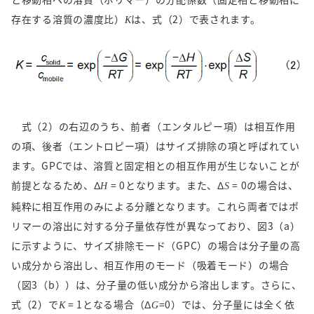
存在する溶質の濃度比）
は、式（
2
）で表されます。
K
式（
2
）の右辺のうち、前者（エンタルピー項）は相互作用
の項、後者（エントロピー項）はサイズ排除の項と呼ばれてい
ます。
GPC
では、溶質と固定相との相互作用が生じないことが
前提となるため、Δ
= 0となります。また、Δ
= 0の場合は、
H
S
純粋に相互作用のみによる分離となります。これら両者ではポ
リマーの溶出に対する分子量依存性が異なっており、図
3
（
a
）
に示すように、サイズ排除モード（
GPC
）の場合は分子量の高
い成分から溶出し、相互作用のモード（吸着モード）の場合
（図
3
（
b
））は、分子量の低い成分から溶出します。さらに、
式（
2
）で
= 1となる場合（Δ
=0）では、分子量には全く依
K
G