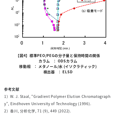
【図
4
】標準
PEO/PEG
の分子量と保持時間の関係
カラム
：
ODS
カラム
移動相
： メタノール
/
水
(
イソクラティック
)
検出器
：
ELSD
参考文献
1）W. J. Staal, “Gradient Polymer Elution Chromatograph
y”, Eindhoven University of Technology (1996).
2）香川, 分析化学, 71 (9), 449 (2022).