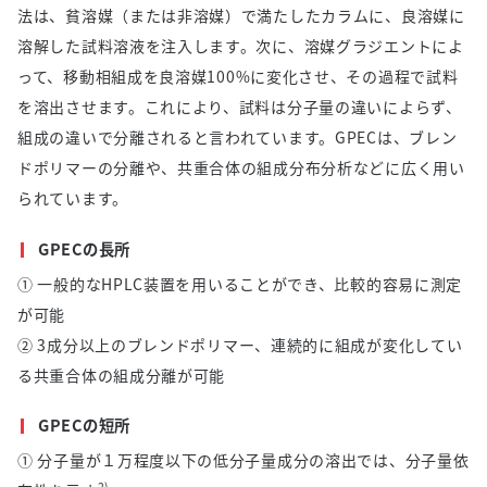
法は、貧溶媒（または非溶媒）で満たしたカラムに、良溶媒に
溶解した試料溶液を注入します。次に、溶媒グラジエントによ
って、移動相組成を良溶媒
100%
に変化させ、その過程で試料
を溶出させます。これにより、試料は分子量の違いによらず、
組成の違いで分離されると言われています。
GPEC
は、ブレン
ドポリマーの分離や、共重合体の組成分布分析などに広く用い
られています。
GPECの長所
① 一般的な
HPLC
装置を用いることができ、比較的容易に測定
が可能
②
3
成分以上のブレンドポリマー、連続的に組成が変化してい
る共重合体の組成分離が可能
GPECの短所
① 分子量が１万程度以下の低分子量成分の溶出では、分子量依
2)