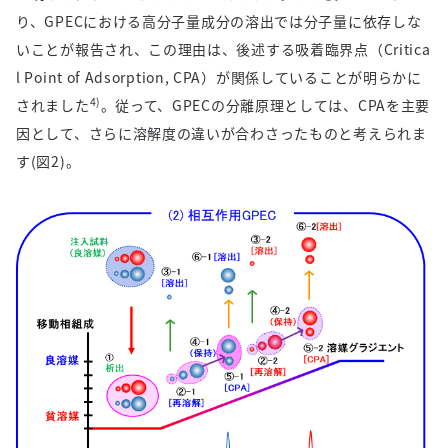
り、
GPEC
における高分子量成分の溶出では分子量に依存しな
いことが報告され、この理由は、後述する吸着臨界点（
Critica
l Point of Adsorption, CPA
）が関係していることが明らかに
4)
されました
。従って、
GPEC
の分離原理としては、
CPA
を主要
因として、さらに溶解度の違いが合わさったものと考えられま
す
(
図
2)
。