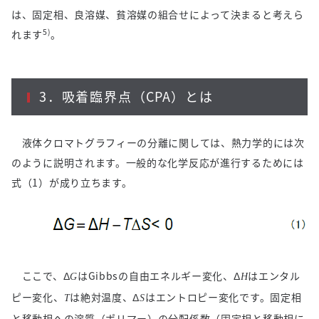
は、固定相、良溶媒、貧溶媒の組合せによって決まると考えら
5)
れます
。
3．吸着臨界点（
CPA
）とは
液体クロマトグラフィーの分離に関しては、熱力学的には次
のように説明されます。一般的な化学反応が進行するためには
式（
1
）が成り立ちます。
ここで、Δ
は
Gibbs
の自由エネルギー変化、Δ
はエンタル
G
H
ピー変化、
は絶対温度、Δ
はエントロピー変化です。固定相
T
S
と移動相への溶質（ポリマー）の分配係数（固定相と移動相に