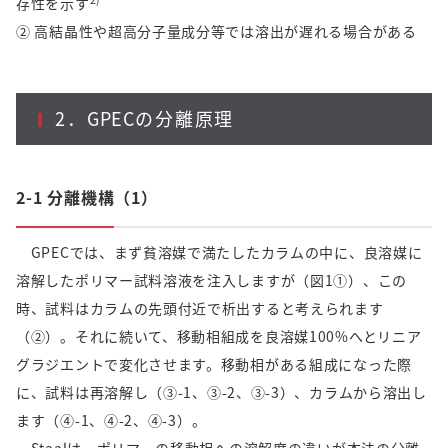
存性を示す
② 高結晶性や超高分子量成分等では溶出が遅れる場合がある
2．
GPEC
の分離原理
2-1 分離機構（
1
）
GPECでは、まず貧溶媒で満たしたカラムの中に、良溶媒に
溶解したポリマー試料溶液を注入しますが（図
1
①）、この
時、試料はカラムの先頭付近で析出すると考えられます
（②）。それに続いて、移動相組成を良溶媒
100%
へとリニア
グラジエントで変化させます。移動相がある組成になった際
に、試料は再溶解し（③
-1
、③
-2
、③
-3
）、カラムから溶出し
ます（④
-1
、④
-2
、④
-3
）。