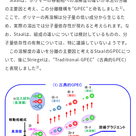
Staalは、ポリマーの移動相への溶解度の違いが本法の分離
1)
の主要因と考え、この分離機構を
”GPEC”
と命名しました
。
ここで、ポリマーの再溶解は分子量の低い成分から生じるた
め、実際の溶出では分子量依存性が現れると考えられます。な
お、
Staal
は、組成の違いについては検討しているものの、分
子量依存性の有無については、特に議論していないようです。
この溶解度の違いを分離の主要因と考える
Staal
の
GPEC
につ
いて、後に
Striegel
は、
”Traditional-GPEC”
（古典的
GPEC
）
3)
と表現しました
。