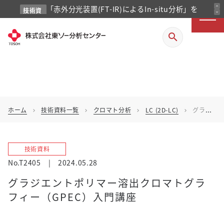
「赤外分光装置(FT-IR)によるIn-situ分析」を
expand_less
技術資
expand_more
料
掲載しました
search
ホーム
技術資料一覧
クロマト分析
LC (2D-LC)
グラジエントポリマー溶出クロマトグラフィー（GPEC）入門講座
chevron_right
chevron_right
chevron_right
chevron_right
技術資料
No.T2405
|
2024.05.28
グラジエントポリマー溶出クロマトグラ
フィー（GPEC）入門講座