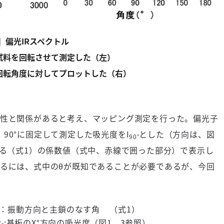
】偏光IRスペクトル
試料を回転させて測定した（左）
回転角度に対してプロットした（右）
性と関係があると考え、マッピング測定を行った。偏光子
、90°に固定して測定した吸光度をI
とした（方向は、図
90°
める（式1）の係数値（式中、赤線で囲った部分）で表示し
めるには、式中のθが既知であることが必要であるが、今回
。
θ：振動方向と主鎖のなす角 （式1）
x
:基板のX°方向の吸光度（図1、3参照）