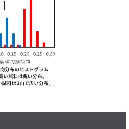
配向分布のヒストグラム
高い試料は鋭い分布。
い試料は
2
山で広い分布。