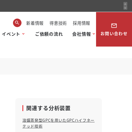
expand_less
expand_more
新着情報
得意技術
採用情報
mail_outline
お問い合わせ
・イベント
ご依頼の流れ
会社情報
関連する分析装置
溶媒蒸発型GPCを用いたGPCハイフネー
テッド技術