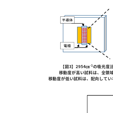
-1
【図
3
】
2954
㎝
の吸光度
移動度が高い試料は、全領
移動度が低い試料は、配向してい