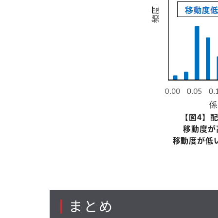
【図
4
】
移動度が
移動度が低
まとめ