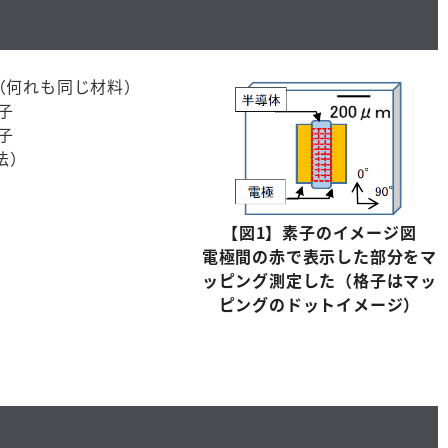
（何れも同じ材料）
子
子
法）
【図
1
】素子のイメージ図
電極間の赤で表示した部分をマ
ッピング測定した（格子はマッ
ピングのドットイメージ）