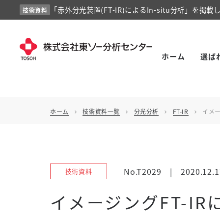
「赤外分光装置(FT-IR)によるIn-situ分析」を掲載
技術資料
ホーム
選ば
ホーム
技術資料一覧
分光分析
FT-IR
イメー
chevron_right
chevron_right
chevron_right
chevron_right
No.T2029
|
2020.12.1
技術資料
イメージングFT-IR