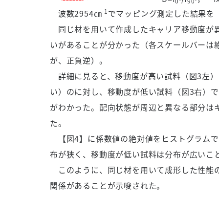
0°
90°
-1
波数2954㎝
でマッピング測定した結果を
同じ材を用いて作成したキャリア移動度が異
いがあることが分かった（各スケールバーは
が、正負逆）。
詳細に見ると、移動度が高い試料（図3左）
い）のに対し、移動度が低い試料（図3右）
がわかった。配向状態が周辺と異なる部分は
た。
【図4】に係数値の絶対値をヒストグラムで
布が狭く、移動度が低い試料は分布が広いこ
このように、同じ材を用いて成形した性能の
関係があることが示唆された。