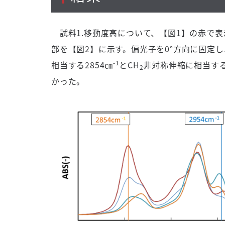
試料1.移動度高について、【図1】の赤で表
部を【図2】に示す。偏光子を0°方向に固定
-1
相当する2854㎝
とCH
非対称伸縮に相当する
2
かった。