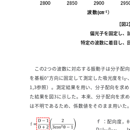
【図2
偏光子を固定し、
特定の波数に着目し、
この2つの波数に対応する振動子は分子配向
を基板0°方向に固定して測定した吸光度をI
0°
1,3参照）。測定結果を用い、分子配向を求
た結果を図3に示した。本来、分子配向を求
は不明であるため、係数値をそのまま用いた
ｆ ：配向度，
D=I
/I
， I