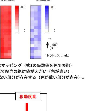
比マッピング（式
1
の係数値を色で表記）
域で配向の絶対値が大きい（色が濃い）。
ない部分が存在する（色が薄い部分が点在）。