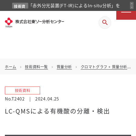
「赤外分光装置(FT-IR)によるIn-situ分析」を
expand_less
技術資
expand_more
料
掲載しました
search
ホーム
技術資料一覧
質量分析
クロマトグラフ + 質量分析
chevron_right
chevron_right
chevron_right
chevron_right
技術資料
No.T2402
|
2024.04.25
LC-QMSによる有機酸の分離・検出