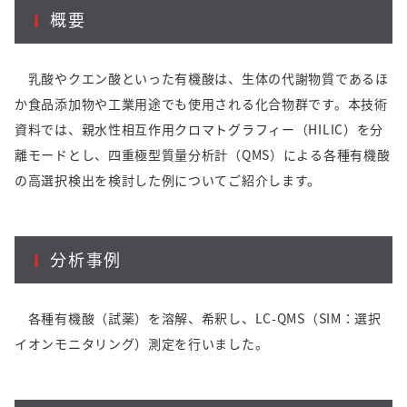
概要
乳酸やクエン酸といった有機酸は、生体の代謝物質であるほ
か食品添加物や工業用途でも使用される化合物群です。本技術
資料では、親水性相互作用クロマトグラフィー（
HILIC
）を分
離モードとし、四重極型質量分析計（
QMS
）による各種有機酸
の高選択検出を検討した例についてご紹介します。
分析事例
各種有機酸（試薬）を溶解、希釈し、
LC-QMS
（
SIM
：選択
イオンモニタリング）測定を行いました。