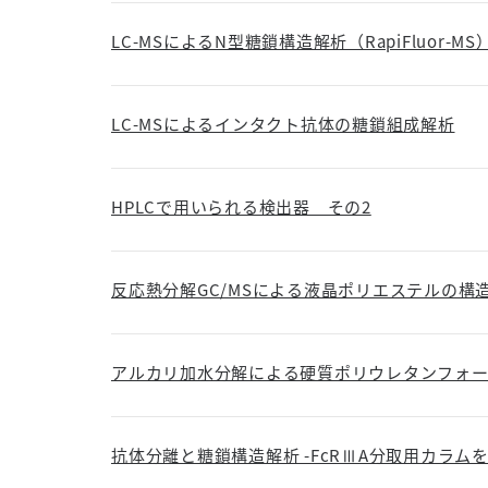
LC-MSによるN型糖鎖構造解析（RapiFluor-MS
LC-MSによるインタクト抗体の糖鎖組成解析
HPLCで用いられる検出器 その2
反応熱分解GC/MSによる液晶ポリエステルの構
アルカリ加水分解による硬質ポリウレタンフォ
抗体分離と糖鎖構造解析 -FcRⅢA分取用カラム