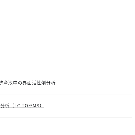
析
市販洗浄液中の界面活性剤分析
（LC-TOF/MS）