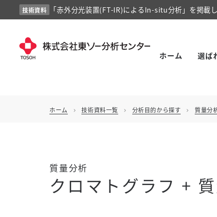
「赤外分光装置(FT-IR)によるIn-situ分析」を掲載
技術資料
ホーム
選ば
ホーム
技術資料一覧
分析目的から探す
質量分
chevron_right
chevron_right
chevron_right
質量分析
クロマトグラフ + 