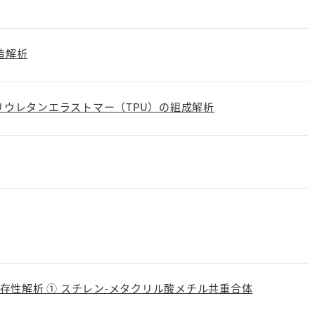
造解析
リウレタンエラストマー（TPU）の組成解析
依存性解析 ① スチレン-メタクリル酸メチル共重合体