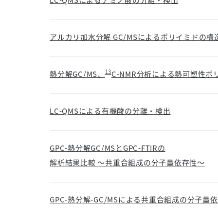
アルカリ加水分解 GC/MSによるポリイミドの構
13
熱分解GC/MS、
C-NMR分析による熱可塑性ポ
LC-QMSによる有機酸の分離・検出
GPC-熱分解GC/MSとGPC-FTIRの
解析結果比較 ～共重合組成の分子量依存性～
GPC-熱分解-GC/MSによる共重合組成の分子量