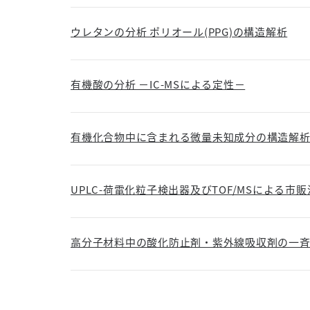
ウレタンの分析 ポリオール(PPG)の構造解析
有機酸の分析 －IC-MSによる定性－
有機化合物中に含まれる微量未知成分の構造解
UPLC-荷電化粒子検出器及びTOF/MSによる
高分子材料中の酸化防止剤・紫外線吸収剤の一斉分析