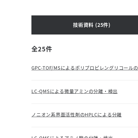
技術資料 (25件)
全25件
GPC-TOF/MSによるポリプロピレングリコール
LC-QMSによる微量アミンの分離・検出
ノニオン系界面活性剤のHPLCによる分離
LC-QMSによるアミノ酸の分離・検出