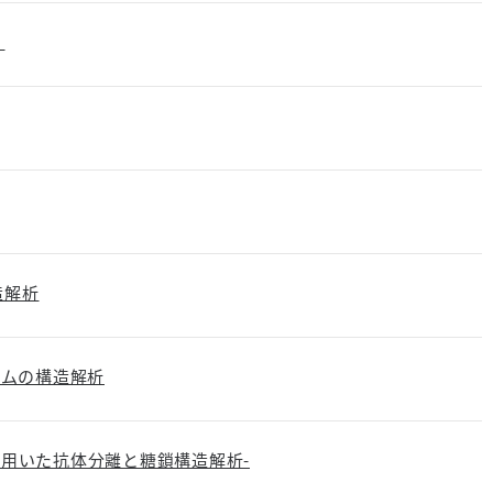
）
造解析
ームの構造解析
を用いた抗体分離と糖鎖構造解析-