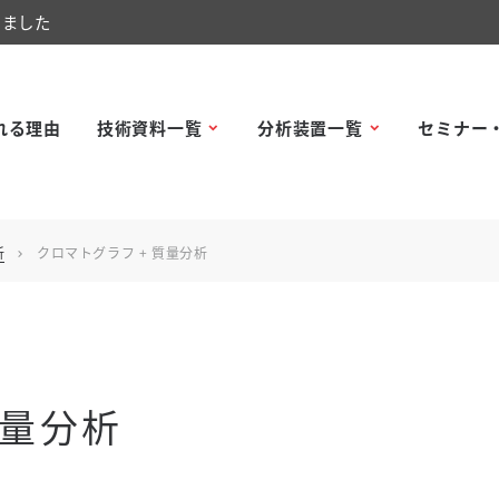
しました
れる理由
技術資料一覧
分析装置一覧
セミナー
析
クロマトグラフ + 質量分析
chevron_right
質量分析