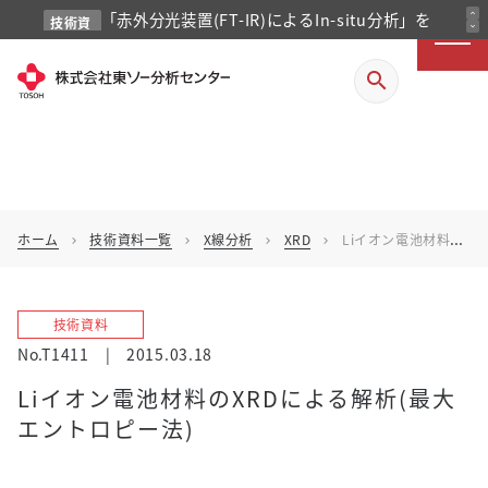
「赤外分光装置(FT-IR)によるIn-situ分析」を
expand_less
技術資
expand_more
料
掲載しました
search
ホーム
技術資料一覧
X線分析
XRD
Liイオン電池材料のXRDによる解析(最大エントロピー法)
chevron_right
chevron_right
chevron_right
chevron_right
技術資料
No.T1411
|
2015.03.18
Liイオン電池材料のXRDによる解析(最大
エントロピー法)