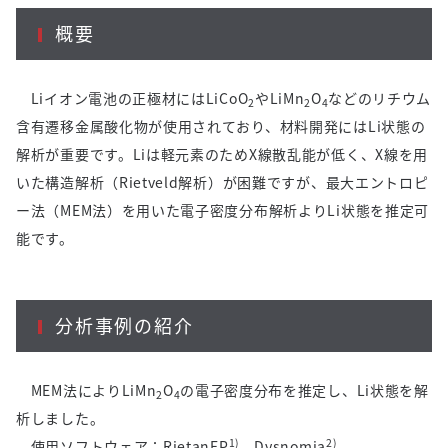
概要
Liイオン電池の正極材にはLiCoO
やLiMn
O
などのリチウム
2
2
4
含有遷移金属酸化物が使用されており、材料開発にはLi状態の
解析が重要です。Liは軽元素のためX線散乱能が低く、X線を用
いた構造解析（Rietveld解析）が困難ですが、最大エントロピ
ー法（MEM法）を用いた電子密度分布解析よりLi状態を推定可
能です。
分析事例の紹介
MEM法によりLiMn
O
の電子密度分布を推定し、Li状態を解
2
4
析しました。
1)
2)
使用ソフトウェア：RietanFP
、Dysnomia