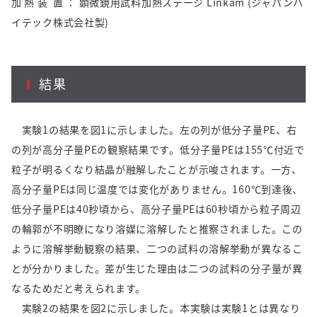
加 熱 装 置 ： 顕微鏡用試料加熱ステージ Linkam (ジャパンハ
イテック株式会社製)
結果
実験1の結果を図1に示しました。左の列が低分子量PE、右
の列が高分子量PEの観察結果です。低分子量PEは155℃付近で
粒子が明るくなり結晶が融解したことが示唆されます。一方、
高分子量PEは同じ温度では変化がありません。160℃到達後、
低分子量PEは40秒頃から、高分子量PEは60秒頃から粒子周辺
の輪郭が不明瞭になり溶媒に溶解したと推察されました。この
ように溶解挙動観察の結果、二つの試料の溶解挙動が異なるこ
とが分かりました。差が生じた理由は二つの試料の分子量が異
なるためだと考えられます。
実験2の結果を図2に示しました。本実験は実験1とは異なり