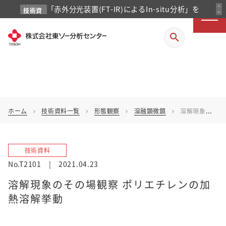
「赤外分光装置(FT-IR)によるIn-situ分析」を
expand_less
技術資
expand_more
料
掲載しました
search
ホーム
技術資料一覧
形態観察
溶融顕微鏡
溶解現象のその場観察 ポリエチレンの加熱溶解挙動
chevron_right
chevron_right
chevron_right
chevron_right
技術資料
No.T2101
|
2021.04.23
溶解現象のその場観察 ポリエチレンの加
熱溶解挙動