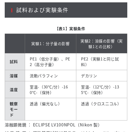
試料および実験条件
【表1】実験条件
実験2：溶媒の影響（実
実験1：分子量の影響
験1との比較）
PE1（低分子量）、PE
PE2（実験1と同じ試
試料
2（高分子量）
料）
溶媒
流動パラフィン
デカリン
室温-（30℃/分）-16
室温-（12℃/分）-13
温度
0℃-（保持）
5℃-（保持）
観察
透過（偏光なし）
透過（クロス二コル）
モー
ド
溶融顕微鏡 ： ECLIPSE LV100NPOL（Nikon 製）