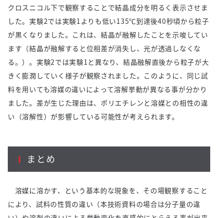
クロスニコル下で観察することで結晶成分を明るく表示させま
した。実験2では実験1よりも低い135℃到達後40秒頃から粒子
が黒くなりました。これは、結晶が融解したことを示唆してい
ます（結晶が融解すると位相差が消失し、光が透過しなくな
る。）。実験2では実験1と異なり、結晶融解直後から粒子が大
きく膨潤していく様子が観察されました。このように、同じ試
料を用いても溶媒の違いによって溶解挙動が異なる事が分かり
ました。差が生じた理由は、ポリエチレンと溶媒との相性の違
い（溶解性）が影響している可能性が考えられます。
まとめ
溶媒に溶かす、という基本的な現象を、その場観察すること
により、試料の性質の違い（本技術資料の場合は分子量の違
い）や溶剤の違いによる挙動変化を直感的にとらえる事が出来