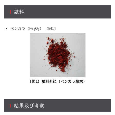
試料
ベンガラ（
Fe
O
） 【図
1
】
2
3
【図1】試料外観（ベンガラ粉末）
結果及び考察