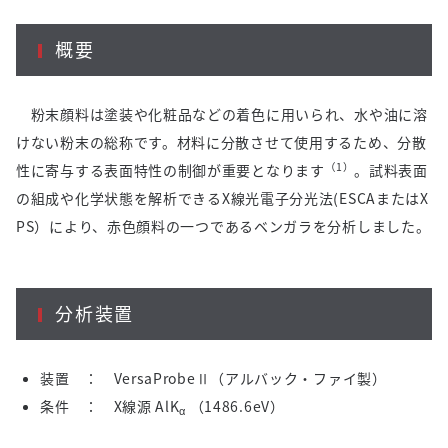
概要
粉末顔料は塗装や化粧品などの着色に用いられ、水や油に溶
けない粉末の総称です。材料に分散させて使用するため、分散
（
1
）
性に寄与する表面特性の制御が重要となります
。試料表面
の組成や化学状態を解析できる
X
線光電子分光法
(ESCA
または
X
PS
）により、赤色顔料の一つであるベンガラを分析しました。
分析装置
装置
：
VersaProbe
Ⅱ（アルバック・ファイ製）
条件
：
X
線源
AlK
（
1486.6eV
）
α