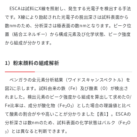
ESCAは試料に
X
線を照射し、発生する光電子を検出する手法
です。
X
線により励起された光電子の脱出深さは試料表面から
数
nm
のため、分析深さは極表面の数
nm
となります。ピーク位
置（結合エネルギー）から構成元素及び化学状態、ピーク強度
から組成が分かります。
1）粉末顔料の組成解析
ベンガラの全元素分析結果（ワイドスキャンスペクトル）を
図
2
に示します。試料由来の鉄（
Fe
）及び酸素（
O
）が検出さ
れました。検出元素のピーク強度から組成を算出して求めた
O/
Fe
比率は、成分が酸化物（
Fe
O
）とした場合の理論値と比べ
2
3
て酸素の割合がやや高いことが分かりました【表
1
】。
ESCA
の
分析深さは数
nm
のため、試料表面の化学状態はバルク（
Fe
O
2
）とは異なると判断できます。
3