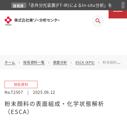
「赤外分光装置(FT-IR)によるIn-situ分析」を
expand_less
技術資
expand_more
料
掲載しました
search
ホーム
技術資料一覧
表面分析
ESCA (XPS)
粉末顔料の表面組成・化学状態解析（ESCA）
chevron_right
chevron_right
chevron_right
chevron_right
技術資料
No.T2507
|
2025.06.12
粉末顔料の表面組成・化学状態解析
（ESCA）