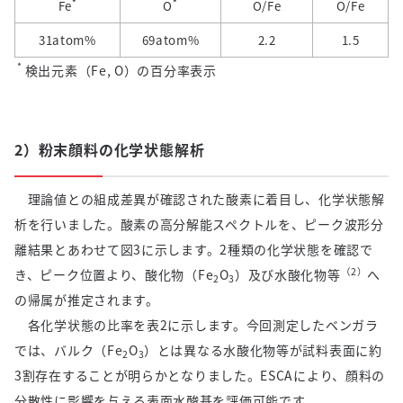
*
*
Fe
O
O/Fe
O/Fe
31atom%
69atom%
2.2
1.5
*
検出元素（
Fe, O
）の百分率表示
2）粉末顔料の化学状態解析
理論値との組成差異が確認された酸素に着目し、化学状態解
析を行いました。酸素の高分解能スペクトルを、ピーク波形分
離結果とあわせて図
3
に示します。
2
種類の化学状態を確認で
（
2
）
き、ピーク位置より、酸化物（
Fe
O
）及び水酸化物等
へ
2
3
の帰属が推定されます。
各化学状態の比率を表
2
に示します。今回測定したベンガラ
では、バルク（
Fe
O
）とは異なる水酸化物等が試料表面に約
2
3
3
割存在することが明らかとなりました。
ESCA
により、顔料の
分散性に影響を与える表面水酸基を評価可能です。