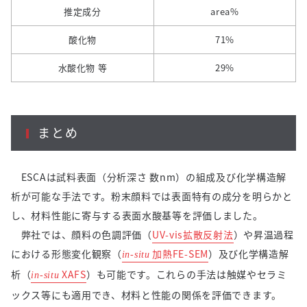
推定成分
area%
酸化物
71%
水酸化物 等
29%
まとめ
ESCAは試料表面（分析深さ 数
nm
）の組成及び化学構造解
析が可能な手法です。粉末顔料では表面特有の成分を明らかと
し、材料性能に寄与する表面水酸基等を評価しました。
弊社では、顔料の色調評価（
UV-vis
拡散反射法
）や昇温過程
における形態変化観察（
加熱FE-SEM
）及び化学構造解
in-situ
析（
XAFS
）も可能です。これらの手法は触媒やセラミ
in-situ
ックス等にも適用でき、材料と性能の関係を評価できます。