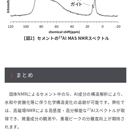
27
【図
2
】セメントの
Al MAS NMR
スペクトル
まとめ
固体
NMR
によるセメント中の
Si
、
Al
成分の構造解析により、
水和や炭酸化等に伴う化学構造変化の追跡が可能です。弊社で
27
は、高磁場
NMR
による高感度・高分解能な
Al
スペクトルが取
得でき、微量成分の観測や、重複ピークの分離度向上が期待さ
れます。