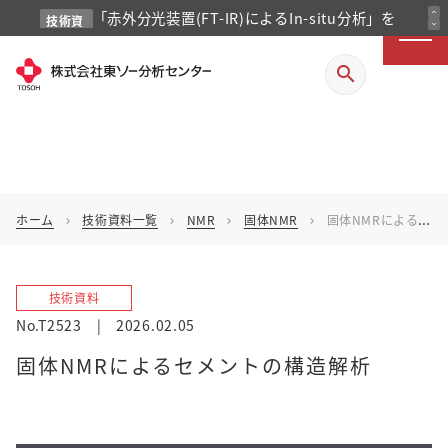
「赤外分光装置(FT-IR)によるIn-situ分析」を
expand_less
技術資
expand_more
料
掲載しました
search
ホーム
技術資料一覧
NMR
固体NMR
固体NMRによるセメントの構造解析
chevron_right
chevron_right
chevron_right
chevron_right
技術資料
No.T2523
|
2026.02.05
固体NMRによるセメントの構造解析