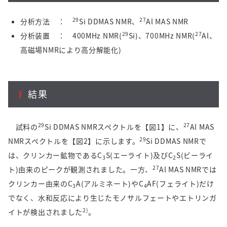
29
27
分析方法 ：
Si DDMAS NMR
、
Al MAS NMR
29
27
分析装置 ：
400MHz NMR(
Si)
、
700MHz NMR(
Al
、
高磁場
NMR
により高分解能化
)
結果
29
27
試料の
Si DDMAS NMR
スペクトルを【図
1
】に、
Al MAS
29
NMR
スペクトルを【図
2
】に示します。
Si DDMAS NMR
で
は、クリンカー鉱物である
C
S(
エーライト
)
及び
C
S(
ビーライ
3
2
27
ト
)
由来のピークが観測されました。一方、
Al MAS NMR
では
クリンカー由来の
C
A(
アルミネート
)
や
C
AF(
フェライト
)
だけ
3
4
でなく、水和反応により生じたモノサルフェートやエトリンガ
2)
イトが検出されました
。