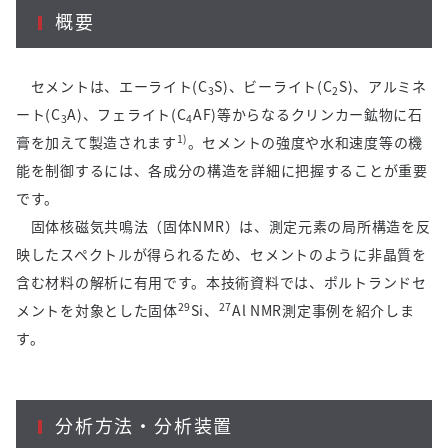
概要
セメントは、エーライト
(C
S)
、ビーライト
(C
S)
、アルミネ
3
2
ート
(C
A)
、フェライト
(C
AF)
等からなるクリンカー鉱物に石
3
4
1)
膏を加えて製造されます
。セメントの強度や水和速度等の機
能を制御するには、各成分の構造を詳細に把握することが重要
です。
固体核磁気共鳴法（固体
NMR
）は、測定元素の局所構造を反
映したスペクトルが得られるため、セメントのように非晶質を
含む材料の解析に有用です。本技術資料では、ポルトランドセ
29
27
メントを対象とした固体
Si
、
Al NMR
測定事例を紹介しま
す。
分析方法・分析装置