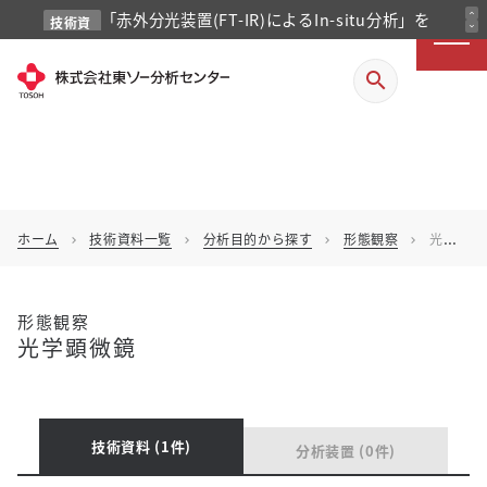
「赤外分光装置(FT-IR)によるIn-situ分析」を
expand_less
技術資
expand_more
料
掲載しました
search
ホーム
技術資料一覧
分析目的から探す
形態観察
光学顕微鏡
chevron_right
chevron_right
chevron_right
chevron_right
形態観察
光学顕微鏡
技術資料 (1件)
分析装置 (0件)