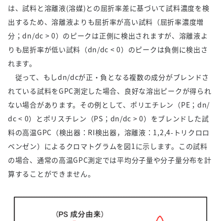
は、試料と溶離液(溶媒)との屈折率差に基づいて試料濃度を検
出するため、溶離液よりも屈折率が高い試料（屈折率濃度増
分；dn/dc > 0）のピークは正側に検出されますが、溶離液よ
りも屈折率が低い試料（dn/dc < 0）のピークは負側に検出さ
れます。
従って、もしdn/dcが正・負となる複数の成分がブレンドさ
れている試料をGPC測定した場合、良好な溶出ピークが得られ
ない場合があります。その例として、ポリエチレン（PE；dn/
dc < 0）とポリスチレン（PS；dn/dc > 0）をブレンドした試
料の高温GPC（検出器：RI検出器，溶離液：1,2,4-トリクロロ
ベンゼン）によるクロマトグラムを図1に示します。この試料
の場合、通常の高温GPC測定では平均分子量や分子量分布を計
算することができません。