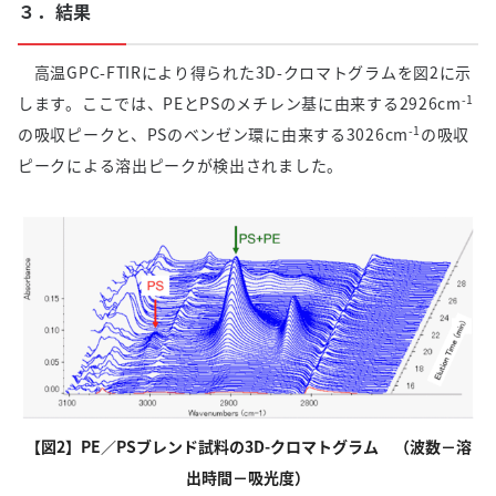
３．結果
高温GPC-FTIRにより得られた3D-クロマトグラムを図2に示
-1
します。ここでは、PEとPSのメチレン基に由来する2926cm
-1
の吸収ピークと、PSのベンゼン環に由来する3026cm
の吸収
ピークによる溶出ピークが検出されました。
【図2】PE／PSブレンド試料の3D-クロマトグラム （波数－溶
出時間－吸光度）