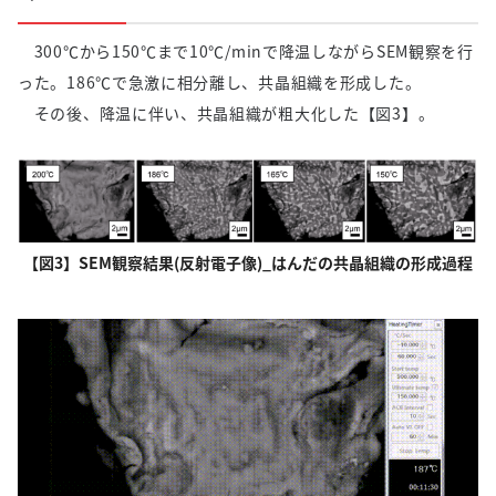
300℃から150℃まで10℃/minで降温しながらSEM観察を行
った。186℃で急激に相分離し、共晶組織を形成した。
その後、降温に伴い、共晶組織が粗大化した【図3】。
【図3】SEM観察結果(反射電子像)_はんだの共晶組織の形成過程