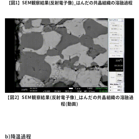
【図1】SEM観察結果(反射電子像)_はんだの共晶組織の溶融過程
【図2】SEM観察結果(反射電子像)_はんだの共晶組織の溶融過
程(動画)
b)降温過程