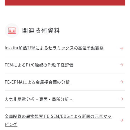
関連技術資料
In-situ加熱TEMによるセラミックスの高温挙動観察
TEMによるPt/C触媒のPt粒子径評価
FE-EPMAによる金属接合面の分析
大気非暴露分析 – 表面・局所分析 –
金属配管の異物観察 FE-SEM/EDSによる断面の元素マッ
ピング