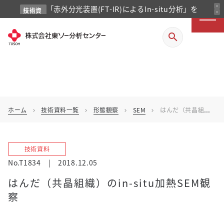
「赤外分光装置(FT-IR)によるIn-situ分析」を
expand_less
技術資
expand_more
料
掲載しました
search
ホーム
技術資料一覧
形態観察
SEM
はんだ（共晶組織）のin-situ加熱SEM観察
chevron_right
chevron_right
chevron_right
chevron_right
技術資料
No.T1834
|
2018.12.05
はんだ（共晶組織）のin-situ加熱SEM観
察