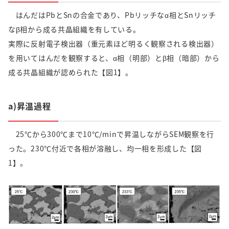
はんだはPbとSnの合金であり、Pbリッチなα相とSnリッチ
なβ相から成る共晶組織を有している。
実際に反射電子検出器（重元素ほど明るく観察される検出器）
を用いてはんだを観察すると、α相（明部）とβ相（暗部）から
成る共晶組織が認められた【図1】。
a)昇温過程
25℃から300℃まで10℃/minで昇温しながらSEM観察を行
った。230℃付近で各相が溶融し、均一相を形成した【図
1】。