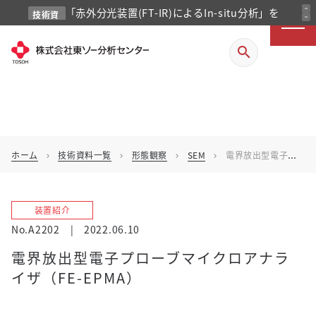
expand_less
「赤外分光装置(FT-IR)によるIn-situ分析」を
技術資
expand_more
料
掲載しました
search
ホーム
技術資料一覧
形態観察
SEM
電界放出型電子プローブマイクロアナライザ（FE-EPMA）
chevron_right
chevron_right
chevron_right
chevron_right
装置紹介
No.A2202
|
2022.06.10
電界放出型電子プローブマイクロアナラ
イザ（FE-EPMA）