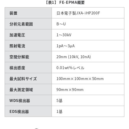
【表1】 FE-EPMA概要
装置
日本電子製JXA-iHP200F
分析元素範囲
B～U
加速電圧
1～30kV
照射電流
1pA～3µA
空間分解能
20nm (10kV, 10nA)
検出感度
0.01wt%レベル
最大試料サイズ
100mm×100mm×50mm
最大測定領域
90mm×90mm
WDS検出器
5基
EDS検出器
1基