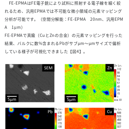
FE-EPMAはFE電子銃により試料に照射する電子線を細く絞
れるため、汎用EPMAでは不可能な微小領域の元素マッピング
分析が可能です。（空間分解能：FE-EPMA 20nm、汎用EPM
A 1µm）
FE-EPMAで真鍮（CuとZnの合金）の元素マッピングを行った
結果、バルクに数%含まれるPbがサブµm～µmサイズで偏析
している様子が可視化できました【図4】。