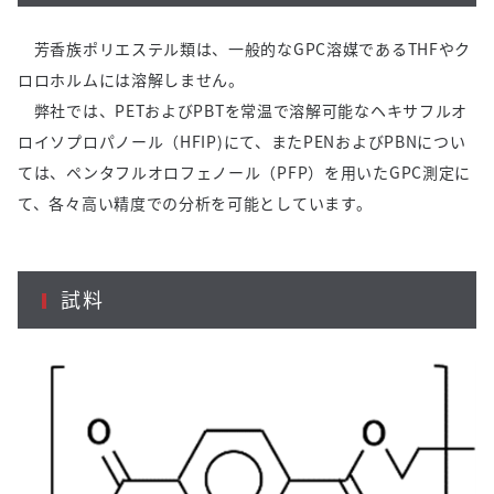
芳香族ポリエステル類は、一般的な
GPC
溶媒である
THF
やク
ロロホルムには溶解しません。
弊社では、
PET
および
PBT
を常温で溶解可能なヘキサフルオ
ロイソプロパノール（
HFIP)
にて、また
PEN
および
PBN
につい
ては、ペンタフルオロフェノール（
PFP
）を用いた
GPC
測定に
て、各々高い精度での分析を可能としています。
試料