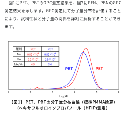
図
1
に
PET
、
PBT
の
GPC
測定結果を、図
2
に
PEN
、
PBN
の
GPC
測定結果を示します。
GPC
測定にて分子量分布を評価すること
により、試料性状と分子量の関係を詳細に解析することができ
ます。
【図
1
】 PET、
PBT
の分子量分布曲線（標準
PMMA
換算）
(ヘキサフルオロイソプロパノール（
HFIP)
測定）