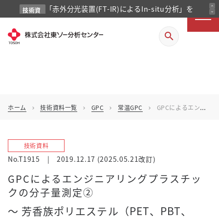
「赤外分光装置(FT-IR)によるIn-situ分析」を
expand_less
技術資
expand_more
料
掲載しました
search
ホーム
技術資料一覧
GPC
常温GPC
GPCによるエンジニアリングプラスチックの分子量測定②
chevron_right
chevron_right
chevron_right
chevron_right
技術資料
No.T1915
|
2019.12.17
(2025.05.21改訂)
GPCによるエンジニアリングプラスチッ
クの分子量測定②
～ 芳香族ポリエステル（PET、PBT、