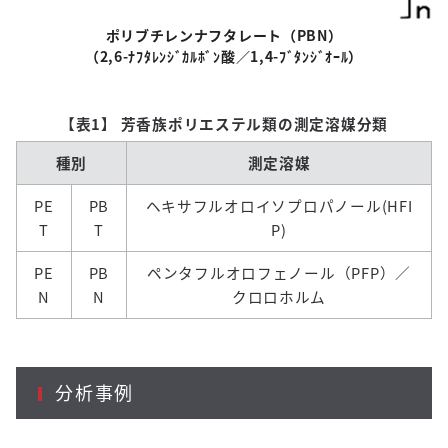
ポリブチレンナフタレート
（
PBN
）
（
2,6-
ﾅﾌﾀﾚﾝｼﾞｶﾙﾎﾞﾝ酸／
1,4-
ﾌﾞﾀﾝｼﾞｵｰﾙ）
【表1】 芳香族ポリエステル類の測定溶媒分類
種別
測定溶媒
PE
PB
ヘキサフルオロイソプロパノール(HFI
T
T
P)
PE
PB
ペンタフルオロフェノール（PFP）／
N
N
クロロホルム
分析事例