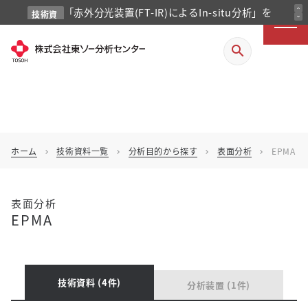
「赤外分光装置(FT-IR)によるIn-situ分析」を
expand_less
技術資
expand_more
料
掲載しました
search
ホーム
技術資料一覧
分析目的から探す
表面分析
EPMA
chevron_right
chevron_right
chevron_right
chevron_right
表面分析
EPMA
技術資料 (4件)
分析装置 (1件)