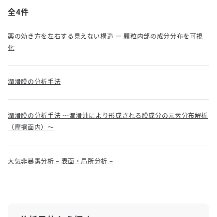
全4件
薬の効き方を左右する見えない構造 ー 顆粒内部の成分分布を可視
化
潤滑膜の分析手法
潤滑膜の分析手法 ～潤滑油により形成される膜成分の元素分布解析
（摩擦面内）～
大気非暴露分析 – 表面・局所分析 –