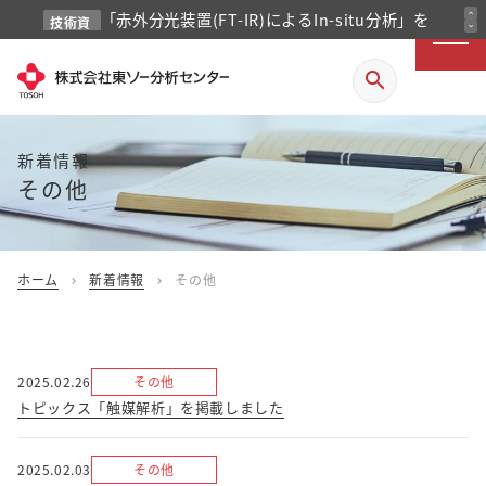
「赤外分光装置(FT-IR)によるIn-situ分析」を
expand_less
技術資
expand_more
料
掲載しました
search
新着情報
その他
ホーム
新着情報
その他
chevron_right
chevron_right
2025.02.26
その他
トピックス「触媒解析」を掲載しました
2025.02.03
その他