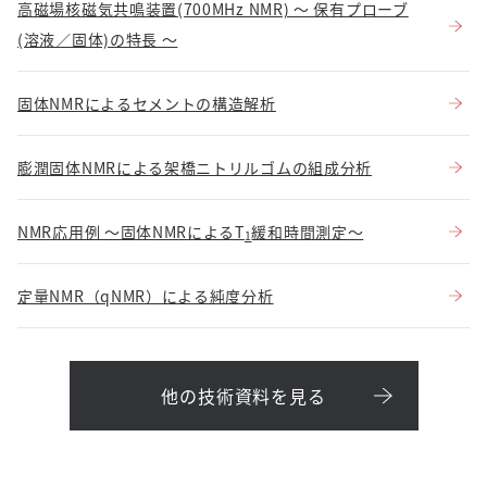
高磁場核磁気共鳴装置(700MHz NMR) ～ 保有プローブ
(溶液／固体)の特長 ～
固体NMRによるセメントの構造解析
膨潤固体NMRによる架橋ニトリルゴムの組成分析
NMR応用例 ～固体NMRによるT
緩和時間測定～
1
定量NMR（qNMR）による純度分析
他の技術資料を見る