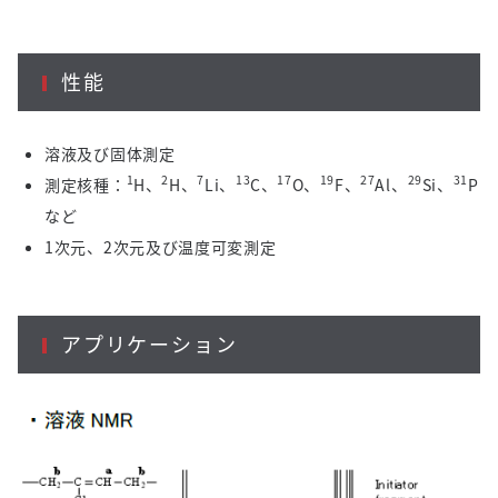
性能
溶液及び固体測定
1
2
7
13
17
19
27
29
31
測定核種：
H、
H、
Li、
C、
O、
F、
Al、
Si、
P
など
1次元、2次元及び温度可変測定
アプリケーション