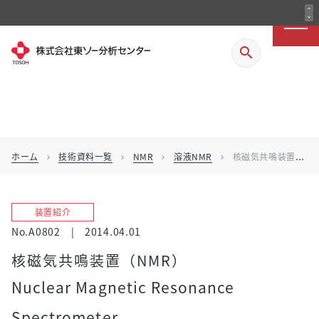
「等圧式ガス・水蒸気透過試験装置（等圧式GC
expand_less
装置
expand_more
紹介
法）」を掲載しました
search
「赤外分光装置(FT-IR)によるIn-situ分析」を
技術資
料
掲載しました
ホーム
技術資料一覧
NMR
溶液NMR
核磁気共鳴装置（NMR）
chevron_right
chevron_right
chevron_right
chevron_right
装置紹介
No.A0802
|
2014.04.01
核磁気共鳴装置（NMR）
Nuclear Magnetic Resonance
Spectrometer