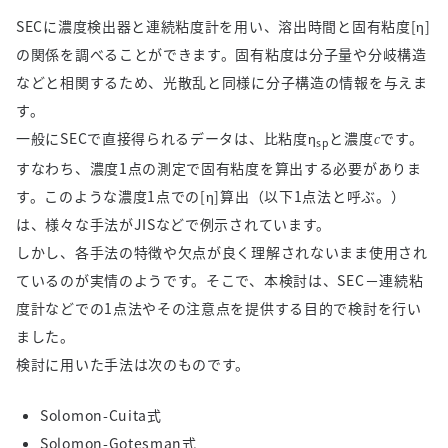
SECに濃度検出器と連続粘度計を用い、溶出時間と固有粘度[η]
の関係を調べることができます。固有粘度は分子量や分岐構造
などと相関するため、光散乱と同様に分子構造の情報を与えま
す。
一般にSECで直接得られるデータは、比粘度η
と濃度
です。
c
sp
すなわち、濃度1点の測定で固有粘度を算出する必要がありま
す。このような濃度1点での[η]算出（以下1点法と呼ぶ。）
は、様々な手法がJISなどで例示されています。
しかし、各手法の特徴や欠点が良く理解されないまま使用され
ているのが実情のようです。そこで、本検討は、SEC－連続粘
度計などでの1点法やその注意点を提供する目的で検討を行い
ました。
検討に用いた手法は次のものです。
Solomon-Cuita式
Solomon-Gotesman式