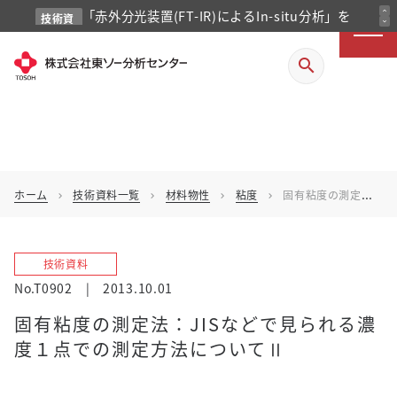
「赤外分光装置(FT-IR)によるIn-situ分析」を
expand_less
技術資
expand_more
料
掲載しました
search
ホーム
技術資料一覧
材料物性
粘度
固有粘度の測定法：JISなどで見られる濃度１点での測定方法についてⅡ
chevron_right
chevron_right
chevron_right
chevron_right
技術資料
No.T0902
|
2013.10.01
固有粘度の測定法：JISなどで見られる濃
度１点での測定方法についてⅡ