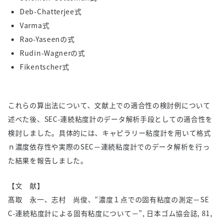
Deb-Chatterjee式
Varma式
Rao-Yaseenの式
Rudin-Wagnerの式
Fikentscher式
これらの算出法について、文献上での適合性の検討例について
述べた後、SEC-連続粘度計のデータ解析手段としての適合性を
検討しました。具体的には、キャピラリー粘度計を用いて格式
ｎ濃度依存性や実際のSEC－連続粘度計でのデータ解析を行っ
た結果を報告しました。
【文 献】
髙取 永一、志村 尚俊、“濃度１点での固有粘度の測定－SE
C-連続粘度計による固有粘度について－”, 日本ゴム協会誌, 81,