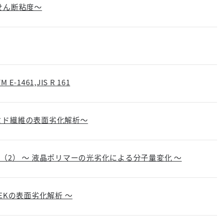
せん断粘度～
461,JIS R 161
ミド繊維の表面劣化解析～
（2） ～ 液晶ポリマーの光劣化による分子量変化 ～
EKの表面劣化解析 ～