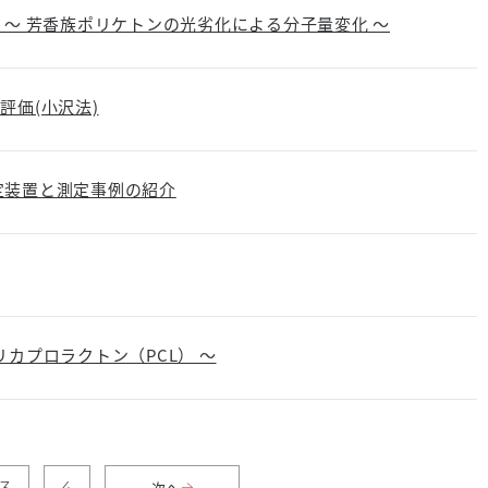
 ～ 芳香族ポリケトンの光劣化による分子量変化 ～
評価(小沢法)
定装置と測定事例の紹介
カプロラクトン（PCL） ～
3
4
次へ