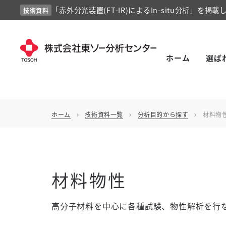
「赤外分光装置(FT-IR)によるIn-situ分析」を掲載
技術資料
ホーム
選ば
ホーム
技術資料一覧
分析目的から探す
材料物
chevron_right
chevron_right
chevron_right
材料物性
高分子材料を中心に各種試験、物性解析を行