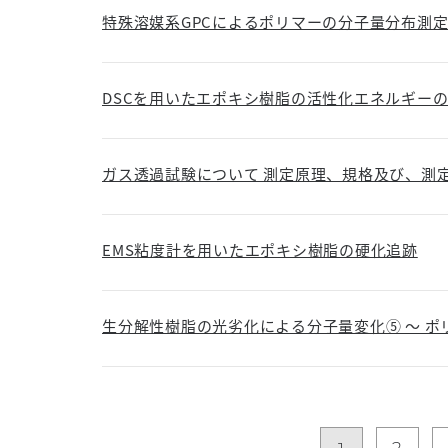
特殊溶媒系GPCによるポリマーの分子量分布測定
DSCを用いたエポキシ樹脂の活性化エネルギーの
ガス透過試験について 測定原理、規格及び、測
EMS粘度計を用いたエポキシ樹脂の硬化追跡
生分解性樹脂の光劣化による分子量変化⑤ ～ ポリ
2