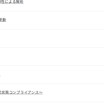
弾性による解析
挙動
価
常状態コンプライアンス～