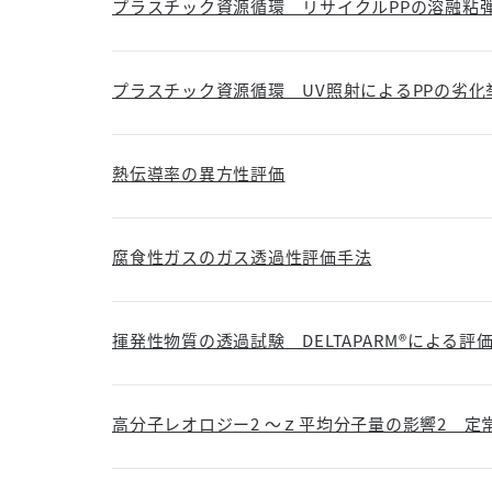
プラスチック資源循環 リサイクルPPの溶融粘
プラスチック資源循環 UV照射によるPPの劣化
熱伝導率の異方性評価
腐食性ガスのガス透過性評価手法
揮発性物質の透過試験 DELTAPARM®による評
高分子レオロジー2 ～ｚ平均分子量の影響2 定