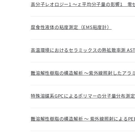
高分子レオロジー1 ～ｚ平均分子量の影響1 零
腐食性液体の粘度測定（EMS粘度計）
高温環境におけるセラミックスの熱拡散率測 ASTM E-1
難溶解性樹脂の構造解析 ～紫外線照射したアラ
特殊溶媒系GPCによるポリマーの分子量分布測定
難溶解性樹脂の構造解析 ～ 紫外線照射によるPE