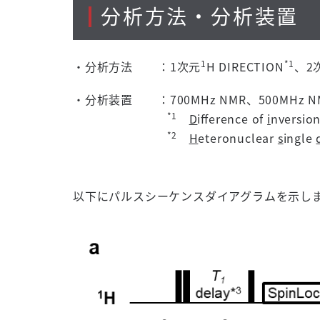
分析方法・分析装置
1
*1
・分析方法
：1次元
H DIRECTION
、2
・分析装置
：700MHz NMR、500MHz N
*1
D
ifference of
i
nversio
*2
H
eteronuclear
s
ingle
以下にパルスシーケンスダイアグラムを示し