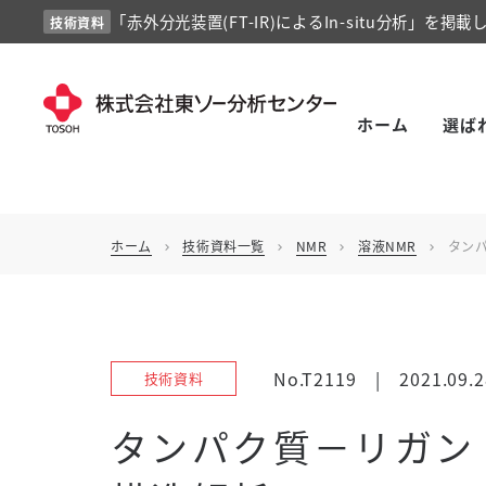
「赤外分光装置(FT-IR)によるIn-situ分析」を掲載
技術資料
ホーム
選ば
ホーム
技術資料一覧
NMR
溶液NMR
タン
chevron_right
chevron_right
chevron_right
chevron_right
No.T2119
|
2021.09.2
技術資料
タンパク質－リガン