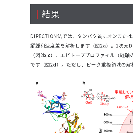
結果
DIRECTION法では、タンパク質にオンま
縦緩和速度差を解析します（図2
a
）。1次元DI
（図2
b
,
c
）、エピトーププロファイル（縦軸
です（図2
d
）。ただし、ピーク重複領域の解