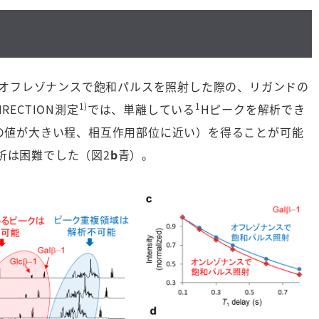
たはオフレゾナンスで飽和パルスを照射した際の、リガンドの
1)
1
RECTION測定
では、単離している
Hピークを解析でき
の値が大きい程、相互作用部位に近い）を得ることが可能
析は困難でした（図2
b
青）。