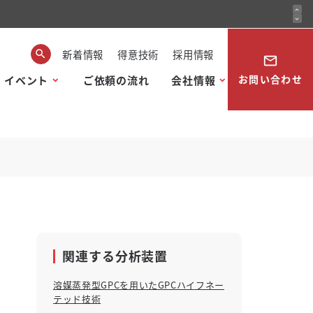
expand_less
expand_more
新着情報
得意技術
採用情報
mail_outline
お問い合わせ
・イベント
ご依頼の流れ
会社情報
関連する分析装置
溶媒蒸発型GPCを用いたGPCハイフネー
テッド技術