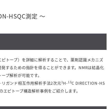
ION-HSQC測定 ～
エピトープ）を詳細に解析することで、薬剤認識メカニズ
発するための指針を得ることができます。NMRは結晶化
トープ解析が可能です。
1
13
―リガンド相互作用解析手法2次元
H-
C DIRECTION-HS
系のエピトープ構造解析事例をご紹介します。