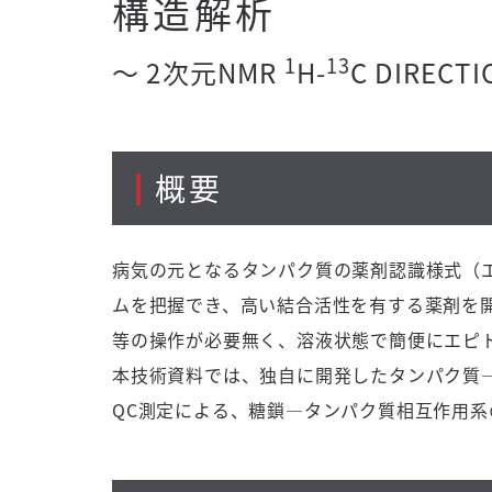
構造解析
1
13
～ 2次元NMR
H-
C DIRECT
概要
病気の元となるタンパク質の薬剤認識様式（
ムを把握でき、高い結合活性を有する薬剤を開
等の操作が必要無く、溶液状態で簡便にエピ
本技術資料では、独自に開発したタンパク質
QC測定による、糖鎖―タンパク質相互作用