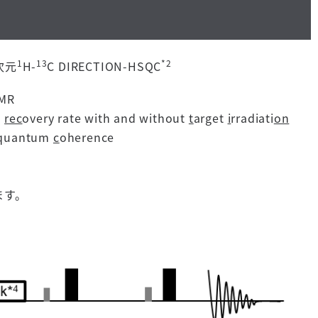
1
13
*2
次元
H-
C DIRECTION-HSQC
MR
n
rec
overy rate with and without
t
arget
i
rradiati
on
q
uantum
c
oherence
ます。