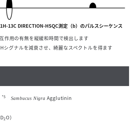
 1H-13C DIRECTION-HSQC測定（b）のパルスシーケンス
は相互作用の有無を縦緩和時間で検出します
1Hシグナルを減衰させ、綺麗なスペクトルを得ます
*5
液
Agglutinin
Sambucus Nigra
D
O）
2